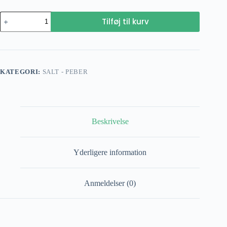
Citronpeber
Tilføj til kurv
spec.
antal
KATEGORI:
SALT - PEBER
Beskrivelse
Yderligere information
Anmeldelser (0)