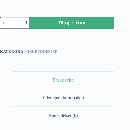
Grill
Tilføj til kurv
krydderi
antal
KATEGORI:
MIXKRYDDERIER
Beskrivelse
Yderligere information
Anmeldelser (0)