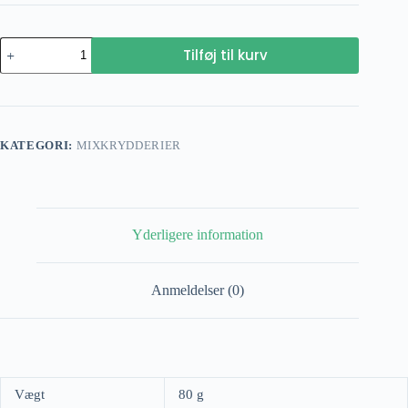
Indisk
Tilføj til kurv
lammegryde
antal
KATEGORI:
MIXKRYDDERIER
Yderligere information
Anmeldelser (0)
Vægt
80 g