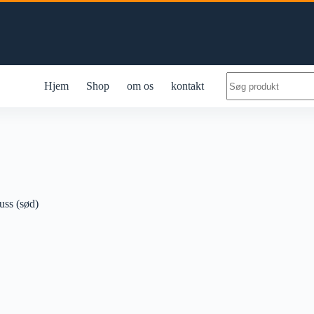
No
Hjem
Shop
om os
kontakt
results
uss (sød)