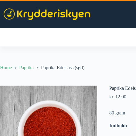
Skip
to
content
Home
Paprika
Paprika Edelsuss (sød)
Paprika Edels
kr.
12,00
80 gram
Indhold: