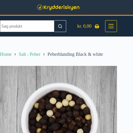
Skip
to
content
No
kr.
0,00
results
Shopping
cart
Home
Salt - Peber
Peberblanding Black & white