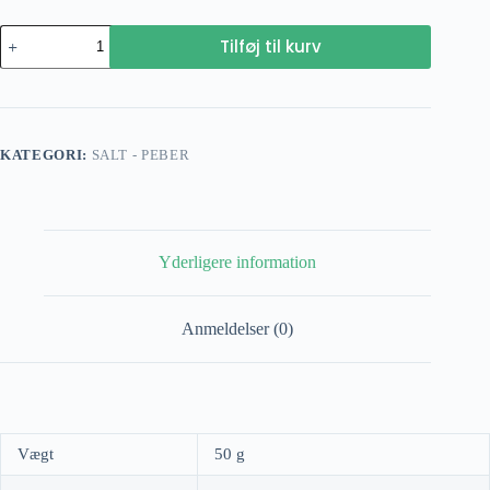
Peberblanding
Tilføj til kurv
Black
&
white
antal
KATEGORI:
SALT - PEBER
Yderligere information
Anmeldelser (0)
Vægt
50 g