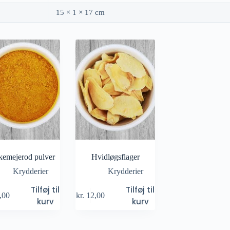
15 × 1 × 17 cm
kemejerod pulver
Hvidløgsflager
Krydderier
Krydderier
Tilføj til
Tilføj til
,00
kr.
12,00
kurv
kurv