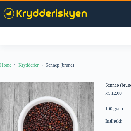
Skip
to
content
Home
Krydderier
Sennep (brune)
Sennep (brun
kr.
12,00
100 gram
Indhold: