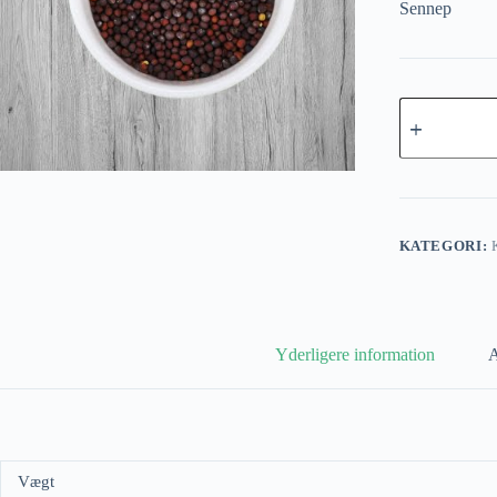
Sennep
Sennep
(brune)
antal
KATEGORI:
Yderligere information
A
Vægt