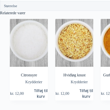
Størrelse
Relaterede varer
Citronsyre
Hvidløg knust
Gur
Krydderier
Krydderier
Tilføj til
Tilføj til
kr.
12,00
kr.
12,00
kr.
12
kurv
kurv