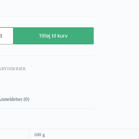
Tilføj til kurv
KRYDDERIER
nmeldelser (0)
100 g