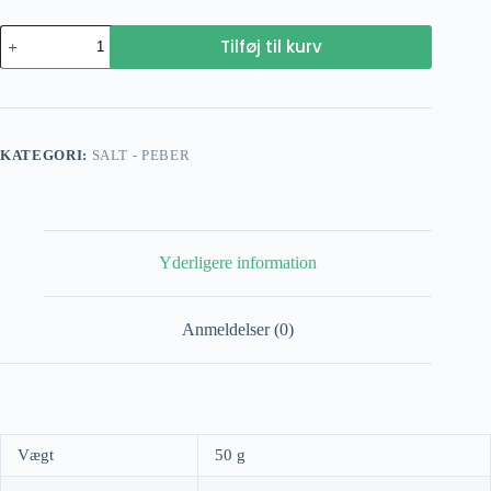
Peber
Tilføj til kurv
sort
pulver
antal
KATEGORI:
SALT - PEBER
Yderligere information
Anmeldelser (0)
Vægt
50 g